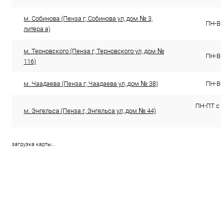
м. Собинова (Пенза г, Собинова ул, дом № 3,
ПН-ВС
литера а)
м. Терновского (Пенза г, Терновского ул, дом №
ПН-ВС
116)
м. Чаадаева (Пенза г, Чаадаева ул, дом № 38)
ПН-ВС
ПН-ПТ с 
м. Энгельса (Пенза г, Энгельса ул, дом № 44)
загрузка карты...