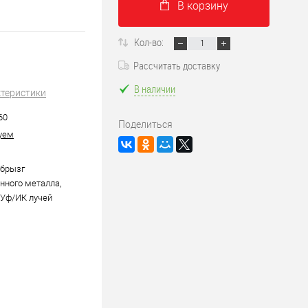
В корзину
Кол-во:
Рассчитать доставку
В наличии
ктеристики
60
Поделиться
уем
 брызг
нного металла,
 Уф/ИК лучей
м