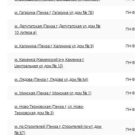
м. Гагарина (Пенза г, Гагарина ул, дом № 7Б)
ПН-ВС
м. Депутатская (Пенза г, Депутатская ул, дом №
ПН-ВС
10, литера а)
м. Калинина (Пенза г, Калинина ул, дом № 9)
ПН-ВС
м. Каменка (Каменский р-н, Каменка г,
ПН-ВС
Центральная ул, дом № 10)
м. Лядова (Пенза г, Лядова ул, дом № 64)
ПН-ВС
м. Минская (Пенза г, Минская ул, дом № 1)
ПН-ВС
м. Ново-Терновская (Пенза г, ул. Ново-
ПН-ВС
Терновская, дом № 3)
м. пр Строителей (Пенза г, Строителей пр-кт, дом
ПН-ВС
№ 67)