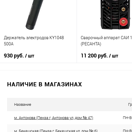
Держатель электродов KY1048
Сварочный аппарат САИ 
500A
(РЕСАНТА)
930 руб.
11 200 руб.
/ шт
/ шт
В корзину
В корзину
НАЛИЧИЕ В МАГАЗИНАХ
К сравнению
К сравнению
В избранное
В избранное
В наличии
В наличии
Название
Г
м. Антонова (Пенза г, Антонова ул, дом № 47)
ПН-ВС
м. Бекешская (Пенза г, Бекешская ул, дом № 6)
ПН-ВС