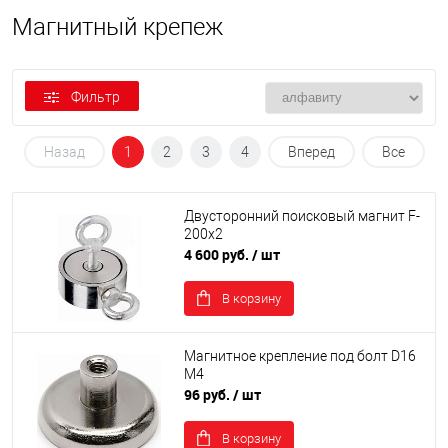
Магнитный крепеж
Фильтр
Назад
1
2
3
4
Вперед
Все
Двусторонний поисковый магнит F-
200х2
4 600 руб.
/ шт
В корзину
Магнитное крепление под болт D16
М4
96 руб.
/ шт
В корзину