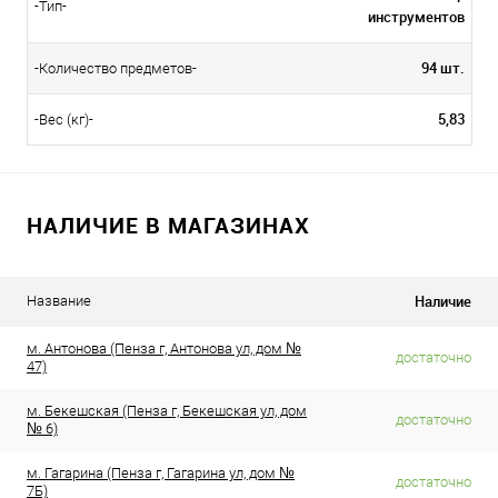
-Тип-
инструментов
94 шт.
-Количество предметов-
5,83
-Вес (кг)-
НАЛИЧИЕ В МАГАЗИНАХ
Наличие
Название
м. Антонова (Пенза г, Антонова ул, дом №
достаточно
47)
м. Бекешская (Пенза г, Бекешская ул, дом
достаточно
№ 6)
м. Гагарина (Пенза г, Гагарина ул, дом №
достаточно
7Б)