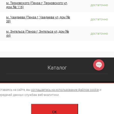
м. Терновского (Пенза г, Терновского ул,
достаточно
дом № 116)
м. Чаадаева (Пенза г, Чаадаева ул, дом №
достаточно
38)
м. Энгельса (Пенза г, Энгельса ул, дом №
достаточно
44)
Каталог
ставаясь на сайте, вы
соглашаетесь на использование файлов cookie
и
ередачей данных службам веб-аналитики.
OK